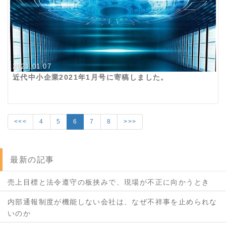
2021.01.07
近代中小企業2021年1月号に寄稿しました。
<<<
4
5
6
7
8
>>>
最新の記事
売上目標と法令遵守の板挟みで、現場が不正に向かうとき
内部通報制度が機能しない会社は、なぜ不祥事を止められな
いのか