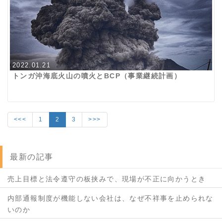
2022.01.21
トンガ沖海底火山の噴火とBCP（事業継続計画）
<<<
1
2
3
>>>
最新の記事
売上目標と法令遵守の板挟みで、現場が不正に向かうとき
内部通報制度が機能しない会社は、なぜ不祥事を止められな
いのか