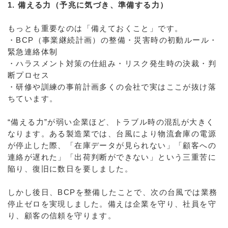
1. 備える力（予兆に気づき、準備する力）
もっとも重要なのは「備えておくこと」です。
・BCP（事業継続計画）の整備・災害時の初動ルール・
緊急連絡体制
・ハラスメント対策の仕組み・リスク発生時の決裁・判
断プロセス
・研修や訓練の事前計画多くの会社で実はここが抜け落
ちています。
“備える力”が弱い企業ほど、トラブル時の混乱が大きく
なります。ある製造業では、台風により物流倉庫の電源
が停止した際、「在庫データが見られない」「顧客への
連絡が遅れた」「出荷判断ができない」という三重苦に
陥り、復旧に数日を要しました。
しかし後日、BCPを整備したことで、次の台風では業務
停止ゼロを実現しました。備えは企業を守り、社員を守
り、顧客の信頼を守ります。